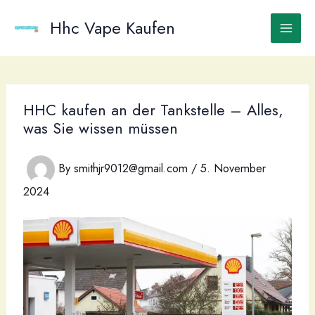
Skip
to
Hhc Vape Kaufen
content
HHC kaufen an der Tankstelle – Alles,
was Sie wissen müssen
By
smithjr9012@gmail.com
/
5. November
2024