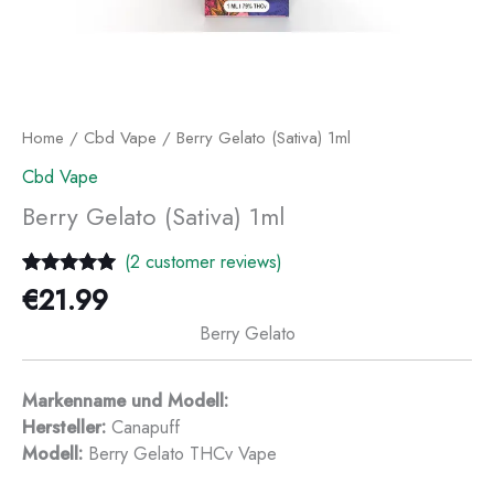
Home
/
Cbd Vape
/ Berry Gelato (Sativa) 1ml
Cbd Vape
Berry Gelato (Sativa) 1ml
(
2
customer reviews)
Rated
2
5.00
€
21.99
out of 5
based on
Berry Gelato
customer
ratings
Markenname und Modell:
Hersteller:
Canapuff
Modell:
Berry Gelato THCv Vape