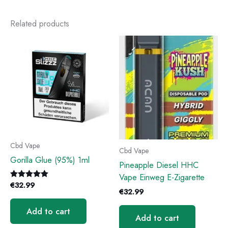
Related products
Cbd Vape
Cbd Vape
Gorilla Glue (95%) 1ml
Pineapple Diesel HHC
Vape Einweg E-Zigarette
€
32.99
Rated
€
32.99
5.00
out of 5
Add to cart
Add to cart