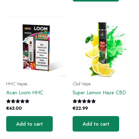
HHC Vapes
Cbd Vape
Acan Loom HHC
Super Lemon Haze CBD
€
43.00
€
22.99
Rated
Rated
5.00
5.00
out of 5
out of 5
Add to cart
Add to cart