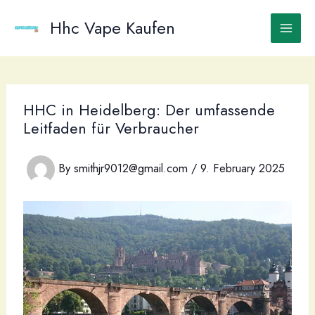
Skip
to
Hhc Vape Kaufen
content
HHC in Heidelberg: Der umfassende
Leitfaden für Verbraucher
By
smithjr9012@gmail.com
/
9. February 2025