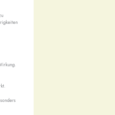
zu
rigkeiten
Wirkung.
kt.
sonders