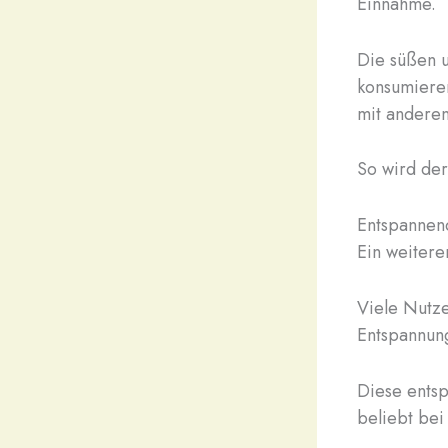
Einnahme.
Die süßen 
konsumieren
mit andere
So wird de
Entspannen
Ein weiter
Viele Nutz
Entspannung
Diese ents
beliebt be