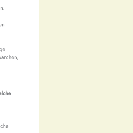
n.
en
ige
bärchen,
lche
ache