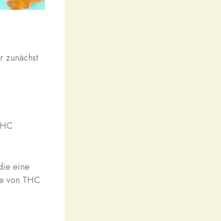
r zunächst
 THC
die eine
te von THC