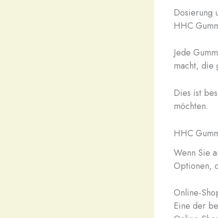
Dosierung u
HHC Gummib
Jede Gummi
macht, die
Dies ist be
möchten.
HHC Gummib
Wenn Sie a
Optionen, d
Online-Sho
Eine der b