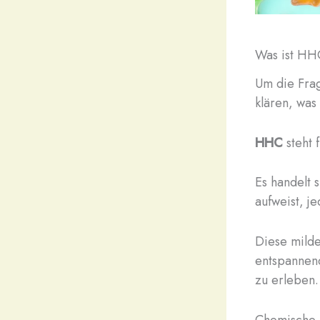
Was ist HH
Um die Fr
klären, was
HHC
steht 
Es handelt 
aufweist, j
Diese milde
entspannend
zu erleben.
Chemische 