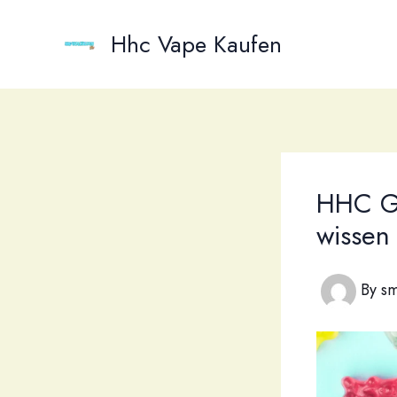
Skip
to
Hhc Vape Kaufen
content
HHC Gu
wissen
By
sm